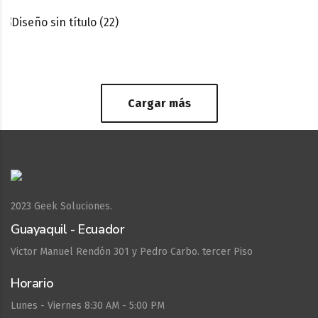
Glory Serie GFS-220
Cargar más
2023
Geek Soluciones.
Guayaquil - Ecuador
Victor Manuel Rendón 301 y Pedro Carbo. tercer Piso
Horario
Lunes - Viernes 8:30 AM - 5:00 PM